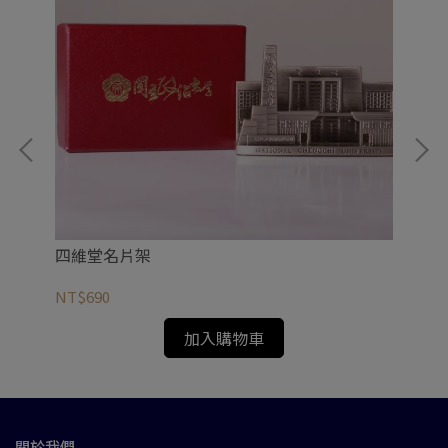
四維堂名片架
校
NT$690
NT
加入購物車
關於我們