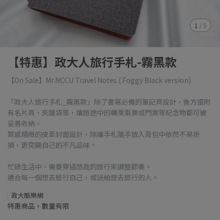
1
/
5
【特惠】政大人旅行手札-霧黑款
【On Sale】Mr.NCCU Travel Notes ( Foggy Black version)
「政大人旅行手札_霧黑款」除了書寫必備的筆記頁設計，後方還附
有名片頁、夾鏈袋等，讓旅途中的轉乘車票或門票等紀念物都可被
妥善收納。
質感精緻的皮革封面設計，除讓手札隨手放入背包中依然不易折
損，更突顯自己的不凡品味。
忙碌生活中，需要穿插悠哉的旅行來調整節奏。
適合每一個想去旅行自己，或送給想去旅行的人。
政大酷樂網
特惠商品，數量有限