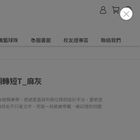
鷹籃球隊
📚圖書館
校友證專區
聯絡我們
U 翻轉短T_麻灰
合極簡美學，透過垂直排列與位移的設計手法，重新詮
典元素，讓校名不只是文字，而是一段能被穿戴、被記憶的校園