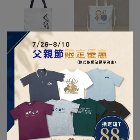
【特惠】政治大學棉布手
幾何NCCU兩用帆布背袋
提袋
NT$350
NT$450
加入購物車
已售完
NCCU牛皮橫式大紙袋
政大校名小紙袋