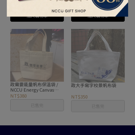
NT$60
NT$25
加入購物車
加入購物車
政需要能量帆布保溫袋 /
政大手寫字校景帆布袋
NCCU Energy Canvas
Insulated Bag
NT$380
NT$350
已售完
已售完