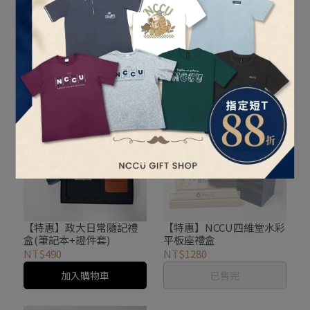
NT$60
NT$80
【特惠】NCCU韓系拼接唰
唰感運動夾克(可拆帽)-天
加入購物車
空藍
NT$1480
加入購物車
【特惠】政大日常隨記禮
【特惠】NCCU四維堂水彩
盒(筆記本+證件套)
平板座禮盒
NT$490
NT$1280
加入購物車
已售完