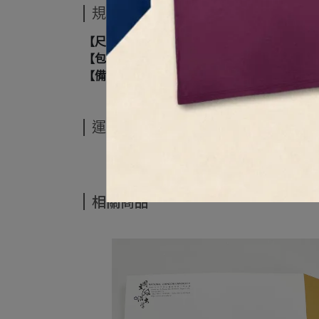
規格說明
【尺寸】旗面24.0x16.0cm
【包裝】透明OPP袋
【備註】含旗桿與底座，手工測量 誤差值1-3公
運送方式
相關商品