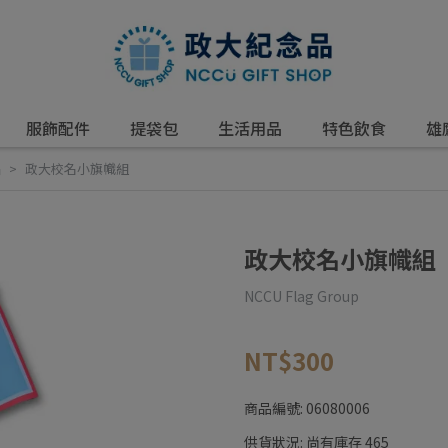
服飾配件
提袋包
生活用品
特色飲食
雄
品
政大校名小旗幟組
政大校名小旗幟組
NCCU Flag Group
NT$300
商品編號:
06080006
供貨狀況:
尚有庫存 465