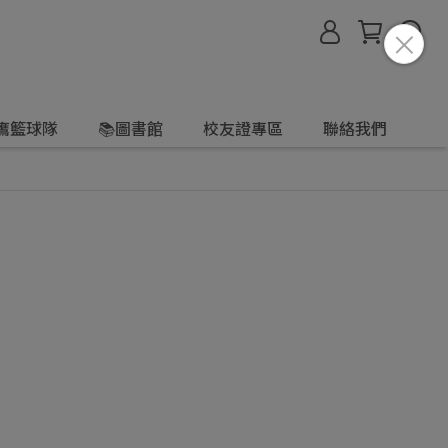
鷹籃球隊
📚圖書館
校友證專區
聯絡我們