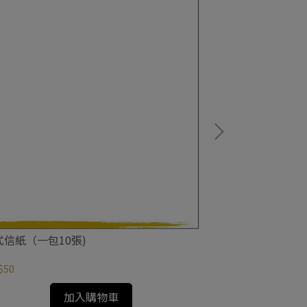
四維堂名片架
NT$690
式信紙（一包10張)
$50
加入購物車