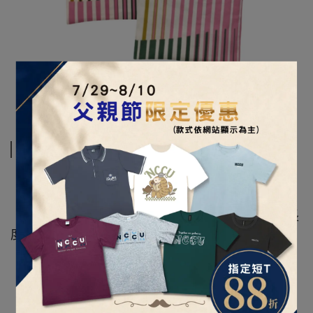
規格說明
【顏色】原色+彩色印刷(兩面顏色不同)
【材質】帆布
【尺寸】寬31x高36cm（可容納A4，高度不含背帶長
度）
【背帶高度】26cm
【細節】背帶不可調
【備註】手工測量 誤差值1-3公分